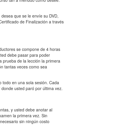
 curso tan a menudo como desee.
o desea que se le envíe su DVD,
ertificado de Finalización a través
ductores se compone de 4 horas
sted debe pasar para poder
a prueba de la lección la primera
ión tantas veces como sea
 o todo en una sola sesión. Cada
r donde usted paró por última vez.
tas, y usted debe anotar al
xamen la primera vez. Sin
ecesario sin ningún costo