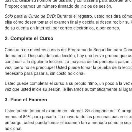
básica. Utilice su nombre de usuario y contraseña para acceder al
Proporcionamos un número ilimitado de inicios de sesión.
Sólo para el Curso de DVD:
Durante el registro, usted nos dirá cóm
elija cómo desea tomar el examen final y decida si desea recibir su C
de su cuenta en Internet, por correo electrónico, o por correo.
2. Complete el Curso
Cada uno de nuestros cursos del Programa de Seguridad para Con
de material. Después de cada lección, hay una breve prueba que u
continuar a la siguiente lección. La mayoría de las personas pasan l
vez, ¡pero no se preocupe! Usted puede tomar la prueba de la lecc
necesario para pasarla, sin costo adicional.
Usted puede completar el curso a su propio ritmo, un poco a la vez
vez que usted inicie su sesión, le llevamos automáticamente al luga
3. Pase el Examen
Usted puede tomar el examen en Internet. Se compone de 10 pregun
menos el 80% para pasarlo. La mayoría de las personas pasan el e
embargo, usted puede tomar el examen tan a menudo como le sea n
adicional.