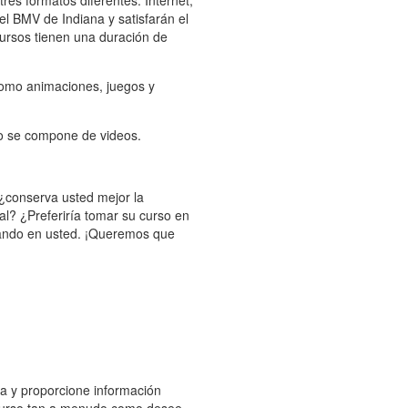
es formatos diferentes: Internet,
l BMV de Indiana y satisfarán el
ursos tienen una duración de
como animaciones, juegos y
ro se compone de videos.
 ¿conserva usted mejor la
al? ¿Preferiría tomar su curso en
sando en usted. ¡Queremos que
ña y proporcione información