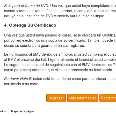
Sólo para el Curso de DVD:
Una vez que usted haya completado el c
cuenta y tome el examen final en Internet, o complete la hoja de re
incluyó en su estuche de DVD y envíelo para que se califique.
4. Obtenga Su Certificado
Una vez que usted haya pasado el curso, se le otorgará un Certific
por correo electrónico una copia de su certificado. También puede i
desde su cuenta para guardarla en sus registros.
Le notificamos al BMV dentro de 24 horas si usted completa el curso
al BMV el próximo día hábil (generalmente el lunes) si usted comple
Le sugerimos que usted dé seguimiento con el BMV dentro de los 7
curso para asegurarse de que ellos han procesado su finalización.
Por favor Note
:Si usted está tomando un curso para satisfacer una o
certificado a su corte.
Regresar
Más Información
Regístre
ados
Mapa de la página