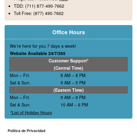
TDD:
(711) 877-490-7662
Toll Free:
(877) 490-7662
Office Hours
We’re here for you 7 days a week!
Website Available 24/7/365
Customer Support*
(Central Time)
Mon – Fri:
8 AM – 8 PM
Sat & Sun:
9 AM – 5 PM
(Eastern Time)
Mon – Fri:
9 AM – 9 PM
Sat & Sun:
10 AM – 6 PM
*List of Holiday Hours
Política de Privacidad