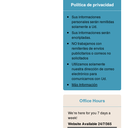
Política de privacidad
Sus informaciones
personales serán remitidas
solamente a Ud.
Sus informaciones serán
encriptadas.
NO trabajamos con
remitentes de envíos
publicitarios o correos no
solicitados
Utilizamos solamente
nuestra dirección de correo
electrónico para
comunicarnos con Ud.
Más Información
Office Hours
We’re here for you 7 days a
week!
Website Available 24/7/365