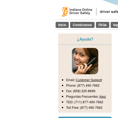
Inicio
Contáctanos
FAQs
Ing
¿Ayuda?
Email:
Customer Support
Phone:
(877) 490-7662
Fax:
(858) 225-8699
Preguntas Frecuentes:
Aqui
TDD:
(711) 877-490-7662
Toll Free:
(877) 490-7662